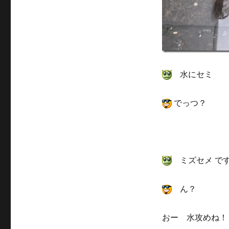
水にセミ
でっつ？
ミズセメ で
ん？
おー 水攻めね！