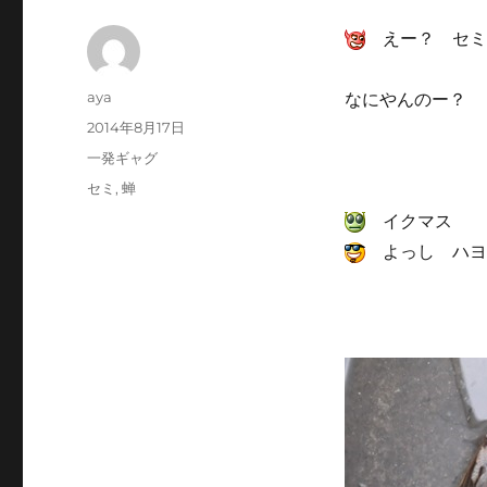
えー？ セミ
投
aya
なにやんのー？
稿
投
2014年8月17日
者
稿
カ
一発ギャグ
日:
テ
タ
セミ
,
蝉
ゴ
グ
イクマス
リ
ー
よっし ハヨ