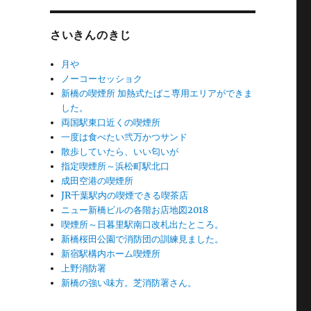
さいきんのきじ
月や
ノーコーセッショク
新橋の喫煙所 加熱式たばこ専用エリアができま
した。
両国駅東口近くの喫煙所
一度は食べたい弐万かつサンド
散歩していたら、いい匂いが
指定喫煙所～浜松町駅北口
成田空港の喫煙所
JR千葉駅内の喫煙できる喫茶店
ニュー新橋ビルの各階お店地図2018
喫煙所～日暮里駅南口改札出たところ。
新橋桜田公園で消防団の訓練見ました。
新宿駅構内ホーム喫煙所
上野消防署
新橋の強い味方。芝消防署さん。