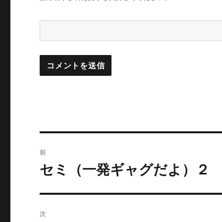
投
前
稿
セミ（一発ギャグだよ）２
前
の
ナ
投
ビ
稿:
次