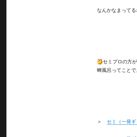
なんかなまってる
セミプロの方が
蝉風呂ってことで
＞
セミ（一発ギ