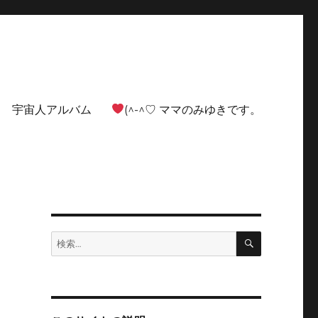
宇宙人アルバム
(^-^♡ ママのみゆきです。
検
検
索
索: