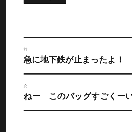
投
前
稿
急に地下鉄が止まったよ！
前
の
ナ
投
ビ
稿:
次
ゲ
ねー このバッグすごくー
次
の
ー
投
シ
稿:
ョ