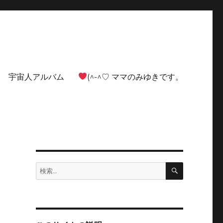
宇宙人アルバム
(^-^♡ ママのみゆきです。
検
検
索
索: