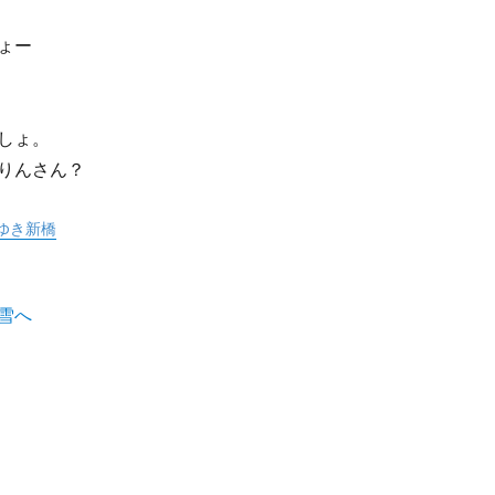
ょー
しょ。
りんさん？
ゆき新橋