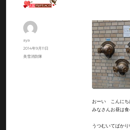
投
aya
稿
投
2014年9月11日
者
稿
カ
美雪消防隊
日:
テ
ゴ
リ
ー
おーい こんにち
みなさんお昼は食
うつむいてばかり