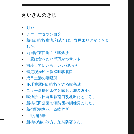
さいきんのきじ
月や
ノーコーセッショク
新橋の喫煙所 加熱式たばこ専用エリアができま
した。
両国駅東口近くの喫煙所
一度は食べたい弐万かつサンド
散歩していたら、いい匂いが
指定喫煙所～浜松町駅北口
成田空港の喫煙所
JR千葉駅内の喫煙できる喫茶店
ニュー新橋ビルの各階お店地図2018
喫煙所～日暮里駅南口改札出たところ。
新橋桜田公園で消防団の訓練見ました。
新宿駅構内ホーム喫煙所
上野消防署
新橋の強い味方。芝消防署さん。