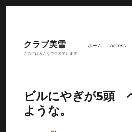
クラブ美雪
ホーム
access
この世はみんなで生きています。
ビルにやぎが5頭 
ような。