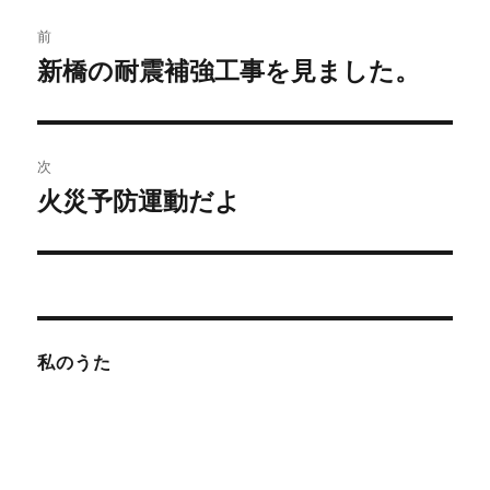
投
前
稿
新橋の耐震補強工事を見ました。
前
の
ナ
投
ビ
稿:
次
ゲ
火災予防運動だよ
次
の
ー
投
シ
稿:
ョ
私のうた
ン