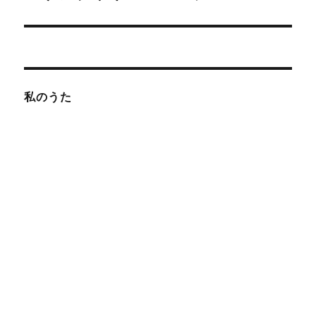
の
ー
投
シ
稿:
ョ
私のうた
ン