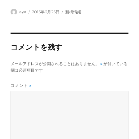
投
投
カ
aya
2015年6月25日
新橋情緒
稿
稿
テ
者
日:
ゴ
リ
ー
コメントを残す
メールアドレスが公開されることはありません。
※
が付いている
欄は必須項目です
コメント
※