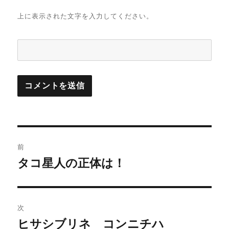
上に表示された文字を入力してください。
投
前
稿
タコ星人の正体は！
前
の
ナ
投
ビ
稿:
次
ゲ
ヒサシブリネ コンニチハ
次