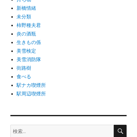
新橋情緒
未分類
柿野種夫君
炎の酒瓶
生きもの係
美雪検定
美雪消防隊
街路樹
食べる
駅ナカ喫煙所
駅周辺喫煙所
検
検
索